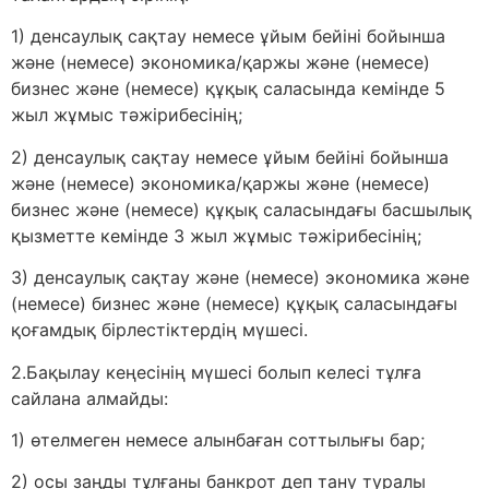
1) денсаулық сақтау немесе ұйым бейіні бойынша
және (немесе) экономика/қаржы және (немесе)
бизнес және (немесе) құқық саласында кемінде 5
жыл жұмыс тәжірибесінің;
2) денсаулық сақтау немесе ұйым бейіні бойынша
және (немесе) экономика/қаржы және (немесе)
бизнес және (немесе) құқық саласындағы басшылық
қызметте кемінде 3 жыл жұмыс тәжірибесінің;
3) денсаулық сақтау және (немесе) экономика және
(немесе) бизнес және (немесе) құқық саласындағы
қоғамдық бірлестіктердің мүшесі.
2.Бақылау кеңесінің мүшесі болып келесі тұлға
сайлана алмайды:
1) өтелмеген немесе алынбаған соттылығы бар;
2) осы заңды тұлғаны банкрот деп тану туралы