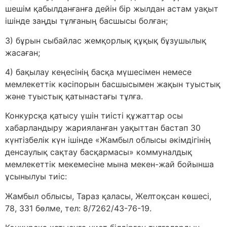
шешім қабылданғанға дейін бір жылдан астам уақыт
ішінде заңды тұлғаның басшысы болған;
3) бұрын сыбайлас жемқорлық құқық бұзушылық
жасаған;
4) бақылау кеңесінің басқа мүшесімен немесе
мемлекеттік кәсіпорын басшысымен жақын туыстық
және туыстық қатынастағы тұлға.
Конкурсқа қатысу үшін тиісті құжаттар осы
хабарландыру жарияланған уақыттан бастап 30
күнтізбелік күн ішінде «Жамбыл облысы әкімдігінің
денсаулық сақтау басқармасы» коммуналдық
мемлекеттік мекемесіне мына мекен-жай бойынша
ұсынылуы тиіс:
Жамбыл облысы, Тараз қаласы, Желтоқсан көшесі,
78, 331 бөлме, тел: 8/7262/43-76-19.