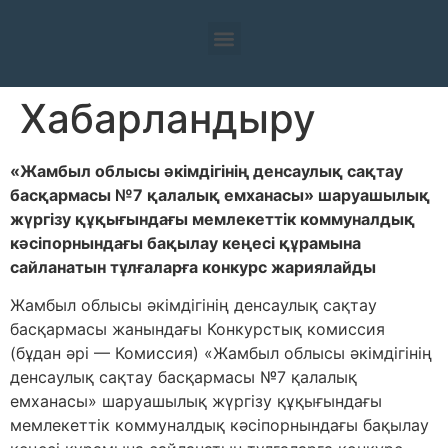
Хабарландыру
«Жамбыл облысы әкімдігінің денсаулық сақтау
басқармасы №7 қалалық емханасы» шаруашылық
жүргізу құқығындағы мемлекеттік коммуналдық
кәсіпорнындағы бақылау кеңесі құрамына
сайланатын тұлғаларға конкурс жариялайды
Жамбыл облысы әкімдігінің денсаулық сақтау
басқармасы жанындағы Конкурстық комиссия
(бұдан әрі — Комиссия) «Жамбыл облысы әкімдігінің
денсаулық сақтау басқармасы №7 қалалық
емханасы» шаруашылық жүргізу құқығындағы
мемлекеттік коммуналдық кәсіпорнындағы бақылау