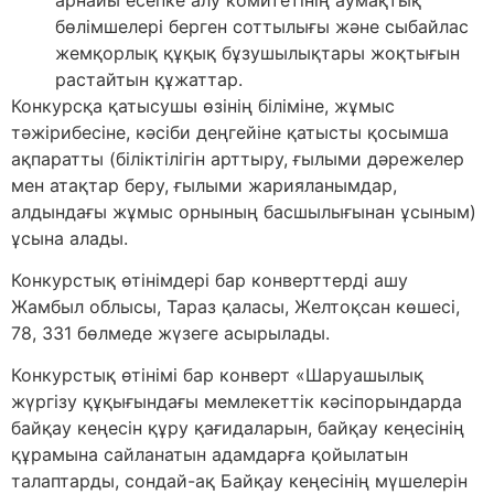
бөлімшелері берген соттылығы және сыбайлас
жемқорлық құқық бұзушылықтары жоқтығын
растайтын құжаттар.
Конкурсқа қатысушы өзінің біліміне, жұмыс
тәжірибесіне, кәсіби деңгейіне қатысты қосымша
ақпаратты (біліктілігін арттыру, ғылыми дәрежелер
мен атақтар беру, ғылыми жарияланымдар,
алдындағы жұмыс орнының басшылығынан ұсыным)
ұсына алады.
Конкурстық өтінімдері бар конверттерді ашу
Жамбыл облысы, Тараз қаласы, Желтоқсан көшесі,
78, 331 бөлмеде жүзеге асырылады.
Конкурстық өтінімі бар конверт «Шаруашылық
жүргізу құқығындағы мемлекеттік кәсіпорындарда
байқау кеңесін құру қағидаларын, байқау кеңесінің
құрамына сайланатын адамдарға қойылатын
талаптарды, сондай-ақ Байқау кеңесінің мүшелерін