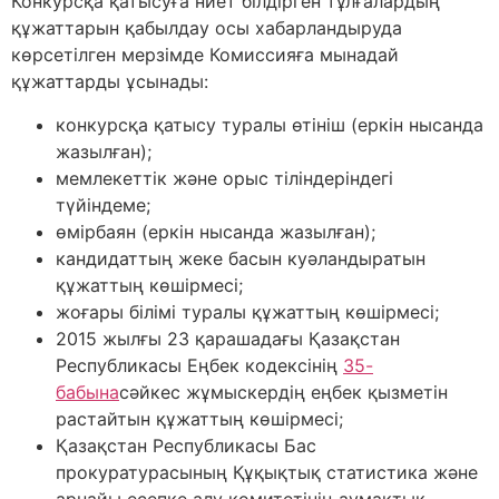
Конкурсқа қатысуға ниет білдірген тұлғалардың
құжаттарын қабылдау осы хабарландыруда
көрсетілген мерзімде Комиссияға мынадай
құжаттарды ұсынады:
конкурсқа қатысу туралы өтініш (еркін нысанда
жазылған);
мемлекеттік және орыс тіліндеріндегі
түйіндеме;
өмірбаян (еркін нысанда жазылған);
кандидаттың жеке басын куәландыратын
құжаттың көшірмесі;
жоғары білімі туралы құжаттың көшірмесі;
2015 жылғы 23 қарашадағы Қазақстан
Республикасы Еңбек кодексінің
35-
бабына
сәйкес жұмыскердің еңбек қызметін
растайтын құжаттың көшірмесі;
Қазақстан Республикасы Бас
прокуратурасының Құқықтық статистика және
арнайы есепке алу комитетінің аумақтық