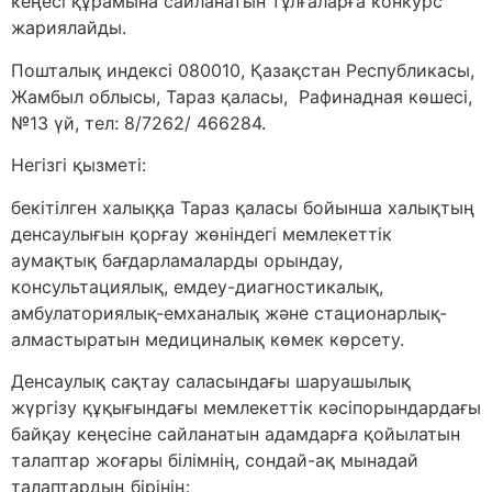
кеңесі құрамына сайланатын тұлғаларға конкурс
жариялайды.
Пошталық индексі 080010, Қазақстан Республикасы,
Жамбыл облысы, Тараз қаласы, Рафинадная көшесі,
№13 үй, тел: 8/7262/ 466284.
Негізгі қызметі:
бекітілген халыққа Тараз қаласы бойынша халықтың
денсаулығын қорғау жөніндегі мемлекеттік
аумақтық бағдарламаларды орындау,
консультациялық, емдеу-диагностикалық,
амбулаториялық-емханалық және стационарлық-
алмастыратын медициналық көмек көрсету.
Денсаулық сақтау саласындағы шаруашылық
жүргізу құқығындағы мемлекеттік кәсіпорындардағы
байқау кеңесіне сайланатын адамдарға қойылатын
талаптар жоғары білімнің, сондай-ақ мынадай
талаптардың бірінің: