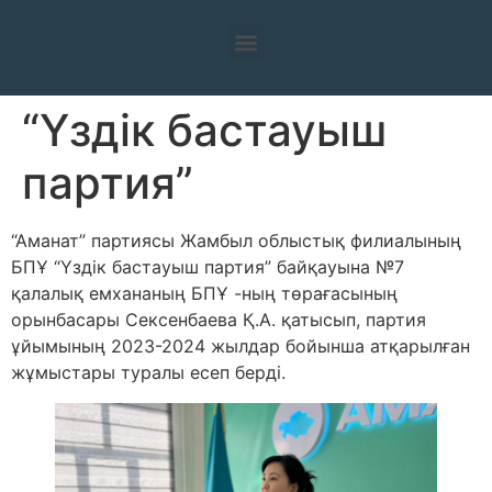
“Үздік бастауыш
партия”
“Аманат” партиясы Жамбыл облыстық филиалының
БПҰ “Үздік бастауыш партия” байқауына №7
қалалық емхананың БПҰ -ның төрағасының
орынбасары Сексенбаева Қ.А. қатысып, партия
ұйымының 2023-2024 жылдар бойынша атқарылған
жұмыстары туралы есеп берді.